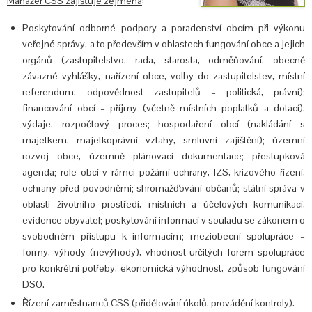
Manažer CSS zajišťuje zejména
:
Poskytování odborné podpory a poradenství obcím při výkonu
veřejné správy, a to především v oblastech fungování obce a jejich
orgánů (zastupitelstvo, rada, starosta, odměňování, obecně
závazné vyhlášky, nařízení obce, volby do zastupitelstev, místní
referendum, odpovědnost zastupitelů – politická, právní);
financování obcí – příjmy (včetně místních poplatků a dotací),
výdaje, rozpočtový proces; hospodaření obcí (nakládání s
majetkem, majetkoprávní vztahy, smluvní zajištění); územní
rozvoj obce, územně plánovací dokumentace; přestupková
agenda; role obcí v rámci požární ochrany, IZS, krizového řízení,
ochrany před povodněmi; shromažďování občanů; státní správa v
oblasti životního prostředí, místních a účelových komunikací,
evidence obyvatel; poskytování informací v souladu se zákonem o
svobodném přístupu k informacím; meziobecní spolupráce –
formy, výhody (nevýhody), vhodnost určitých forem spolupráce
pro konkrétní potřeby, ekonomická výhodnost, způsob fungování
DSO.
Řízení zaměstnanců CSS (přidělování úkolů, provádění kontroly).