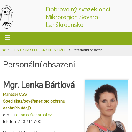
Dobrovolný svazek obcí
Mikroregion Severo-
Lanškrounsko
CENTRUM SPOLEČNÝCH SLUŽEB
Personální obsazení
Personální obsazení
Mgr. Lenka Bártlová
Manažer CSS
Specialista/pověřenec pro ochranu
osobních údajů
e-mail:
dsomsl@dsomsl.cz
telefon: 733 714 700