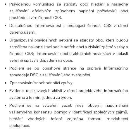
Pravidelnou komunikaci se starosty obcí; hledání a následné
zajišťování efektivním způsobem naplnění požadavků obcí
prostřednictvím činnosti CSS.
Dostatečnou informovanost a propagaci činnosti CSS v rámci
daného území.
Organizování pravidelných setkání se starosty obcí, která budou
zaměřena na konzultaci podle potřeb obcí a získání zpětné vazby o
činnosti CSS; informování obcí o aktuálních novinkách v oblasti
veřejné správy s dopadem na obce.
Podílení se po obsahové stránce na přípravě Informačního
zpravodaje DSO a zajišťování jeho zveřejnění.
Zpracovávání sebehodnotící zprávy.
Evidenci realizovaných aktivit v rámci projektového informačního
systému a to min. jednou za týden.
Podílení se na vytváření vazeb mezi obcemi, napomáhání
vzájemného konsensu, pomoc v identifikaci společných zájmů,
hledání vhodných řešení zejména formou meziobecní
spolupráce.