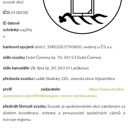
svazek obcí
IČO:
01349341
ID datové
schránky:
uaj2fq
v
bankovní spojení:
účet č. 3240226379/0800, vedený u ČS a.s.
sídlo svazku:
Dolní Čermná čp. 76, 561 53 Dolní Čermná
sídlo kanceláře:
28. října čp. 20, 563 01 Lanškroun
předseda svazku:
Luděk Skalický, DiS., starosta obce Výprachtice
profil zadavatele:
https://www.vhodne-
uverejneni.cz/profil/mikroregion-severo-lanskrounsko
předmět činnosti svazku
: Svazek je společenstvím obcí založeným za
účelem koordinace, ochrany a prosazování společných zájmů a
rozvoje regionu.