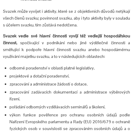
Svazek může vyvíjet i aktivity, které se z objektivních důvodů netýkají
všech členů svazku; povinnost svazku, aby i tyto aktivity byly v souladu
s účelem svazku, tím zůstává nedotčena.
Svazek vedle své hlavní činnosti vyvíjí též vedlejší hospodářskou
činnost,
spočívající v podnikání nebo jiné výdělečné činnosti a
směřující k podpoře hlavní činnosti svazku anebo hospodárnému
využívání majetku svazku, a to v následujících oblastech:
odborné poradenství v oblasti platné legislativy,
projektové a dotační poradenství,
zpracování a administrace žádostí o dotace,
zpracování zadávacích dokumentací a administrace výběrových
řízení,
pořádání odborných vzdělávacích seminářů a školení,
výkon funkce pověřence pro ochranu osobních údajů podle
Nařízení Evropského parlamentu a Rady (EU) 2016/679 o ochraně
fyzických osob v souvislosti se zpracováním osobních údajů a o