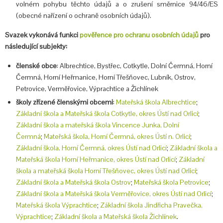
volném pohybu těchto údajů a o zrušení směrnice 94/46/ES
(obecné nařízení o ochraně osobních údajů).
Svazek vykonává funkci
pověřence pro ochranu osobních údajů
pro
následující subjekty:
členské obce
: Albrechtice, Bystřec, Cotkytle, Dolní Čermná, Horní
Čermná, Horní Heřmanice, Horní Třešňovec, Lubník, Ostrov,
Petrovice, Verměřovice, Výprachtice a Žichlínek
školy zřízené členskými obcemi
:
Mateřská škola Albrechtice
;
Základní škola a Mateřská škola Cotkytle, okres Ústí nad Orlicí
;
Základní škola a mateřská škola Vincence Junka, Dolní
Čermná
;
Mateřská škola, Horní Čermná, okres Ústí n. Orlicí
;
Základní škola, Horní Čermná, okres Ústí nad Orlicí
;
Základní škola a
Mateřská škola Horní Heřmanice, okres Ústí nad Orlicí
;
Základní
škola a mateřská škola Horní Třešňovec, okres Ústí nad Orlicí
;
Základní škola a Mateřská škola Ostrov
;
Mateřská škola Petrovice
;
Základní škola a Mateřská škola Verměřovice, okres Ústí nad Orlicí
;
Mateřská škola Výprachtice
;
Základní škola Jindřicha Pravečka,
Výprachtice
;
Základní škola a Mateřská škola Žichlínek
.