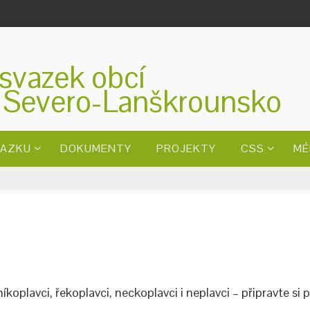
svazek obcí
 Severo-Lanškrounsko
VAZKU
DOKUMENTY
PROJEKTY
CSS
MÉ
íkoplavci, řekoplavci, neckoplavci i neplavci – připravte si