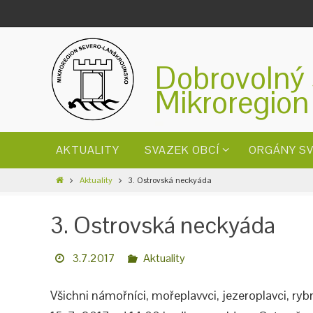
Dobrovolný 
Mikroregion
AKTUALITY
SVAZEK OBCÍ
ORGÁNY S
Aktuality
3. Ostrovská neckyáda
3. Ostrovská neckyáda
3.7.2017
Aktuality
Všichni námořníci, mořeplavvci, jezeroplavci, rybn