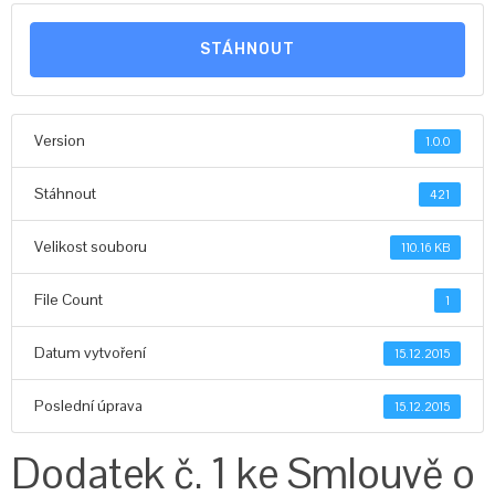
STÁHNOUT
Version
1.0.0
Stáhnout
421
Velikost souboru
110.16 KB
File Count
1
Datum vytvoření
15.12.2015
Poslední úprava
15.12.2015
Dodatek č. 1 ke Smlouvě o