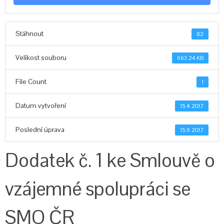
Stáhnout
82
Velikost souboru
663.24 KB
File Count
1
Datum vytvoření
15.4.2017
Poslední úprava
15.8.2017
Dodatek č. 1 ke Smlouvě o
vzájemné spolupráci se
SMO ČR