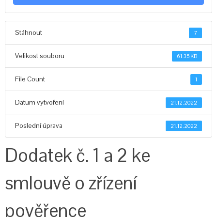
Stáhnout
7
Velikost souboru
61.35 KB
File Count
1
Datum vytvoření
21.12.2022
Poslední úprava
21.12.2022
Dodatek č. 1 a 2 ke
smlouvě o zřízení
pověřence