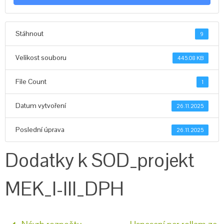
Stáhnout
9
Velikost souboru
445.08 KB
File Count
1
Datum vytvoření
26.11.2025
Poslední úprava
26.11.2025
Dodatky k SOD_projekt
MEK_I-III_DPH