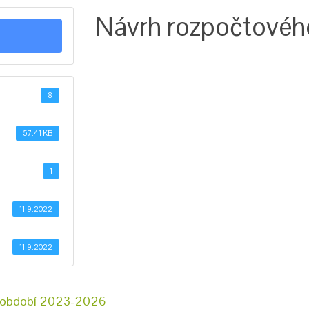
Návrh rozpočtového
8
57.41 KB
1
11.9.2022
11.9.2022
a období 2023-2026