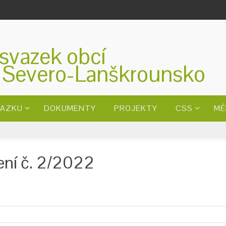
svazek obcí
 Severo-Lanškrounsko
VAZKU
DOKUMENTY
PROJEKTY
CSS
MÉ
ení č. 2/2022