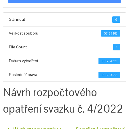
Stáhnout
6
Velikost souboru
57.27 KB
File Count
1
Datum vytvoření
18.12.2022
Poslední úprava
18.12.2022
Návrh rozpočtového
opatření svazku č. 4/2022