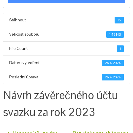
Stáhnout
16
Velikost souboru
1.42 MB
File Count
1
Datum vytvoření
26.4.2024
Poslední úprava
26.4.2024
Návrh závěrečného účtu
svazku za rok 2023