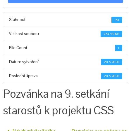
Stáhnout
153
Velikost souboru
254.99 KB
File Count
1
Datum vytvoření
28.5.2020
Poslední úprava
28.5.2020
Pozvánka na 9. setkání
starostů k projektu CSS