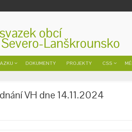
svazek obcí
 Severo-Lanškrounsko
VAZKU
DOKUMENTY
PROJEKTY
CSS
MÉ
ednání VH dne 14.11.2024