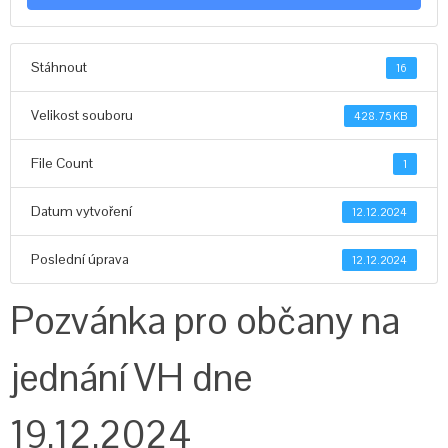
Stáhnout
16
Velikost souboru
428.75 KB
File Count
1
Datum vytvoření
12.12.2024
Poslední úprava
12.12.2024
Pozvánka pro občany na
jednání VH dne
19.12.2024