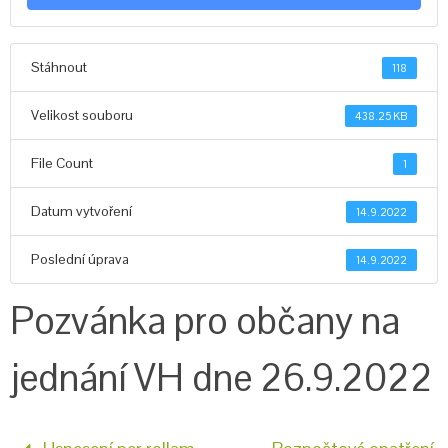
Stáhnout
118
Velikost souboru
438.25 KB
File Count
1
Datum vytvoření
14.9.2022
Poslední úprava
14.9.2022
Pozvánka pro občany na
jednání VH dne 26.9.2022