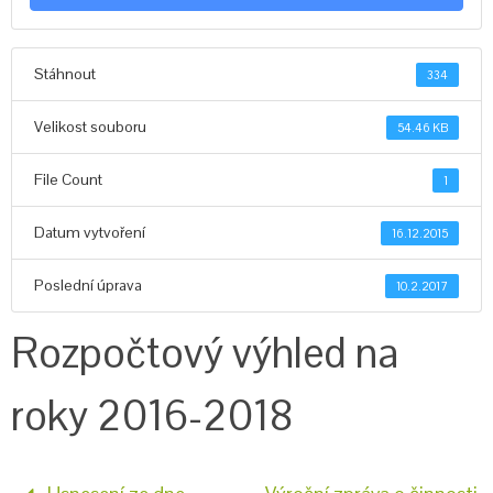
Stáhnout
334
Velikost souboru
54.46 KB
File Count
1
Datum vytvoření
16.12.2015
Poslední úprava
10.2.2017
Rozpočtový výhled na
roky 2016-2018