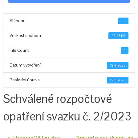
Stáhnout
83
Velikost souboru
56.43 KB
File Count
1
Datum vytvoření
12.9.2023
Poslední úprava
12.9.2023
Schválené rozpočtové
opatření svazku č. 2/2023