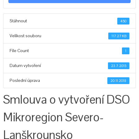
Stáhnout
450
Velikost souboru
117.27 KB
File Count
1
Datum vytvoření
23.7.2015
Poslední úprava
20.11.2018
Smlouva o vytvoření DSO
Mikroregion Severo-
Lanškrounsko