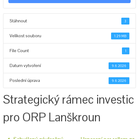
Stáhnout
3
Velikost souboru
1.29 MB
File Count
1
Datum vytvoření
9.6.2026
Poslední úprava
9.6.2026
Strategický rámec investic
pro ORP Lanškroun