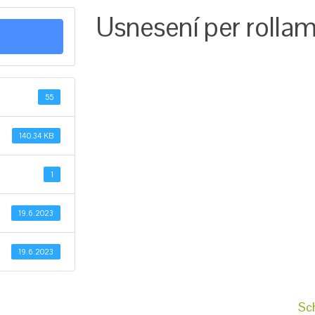
Usnesení per rolla
55
140.34 KB
1
19.6.2023
19.6.2023
Sc