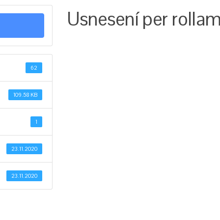
Usnesení per rollam
62
109.58 KB
1
23.11.2020
23.11.2020