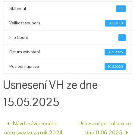
Stáhnout
14
Velikost souboru
141.88 KB
File Count
1
Datum vytvoření
30.5.2025
Poslední úprava
30.5.2025
Usnesení VH ze dne
15.05.2025
Návrh závěrečného
Usnesení per rollam ze
účtu svazku za rok 2024
dne 11.06.2025