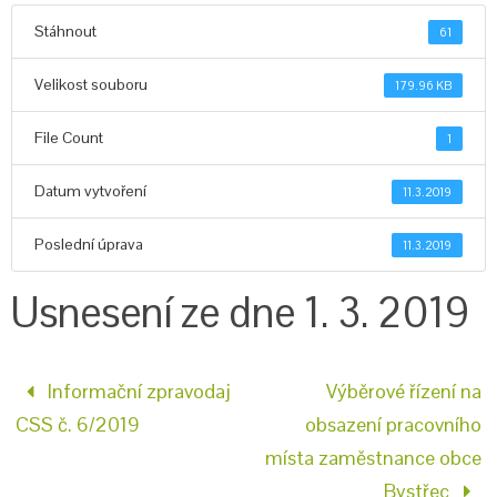
Stáhnout
61
Velikost souboru
179.96 KB
File Count
1
Datum vytvoření
11.3.2019
Poslední úprava
11.3.2019
Usnesení ze dne 1. 3. 2019
Informační zpravodaj
Výběrové řízení na
CSS č. 6/2019
obsazení pracovního
místa zaměstnance obce
Bystřec