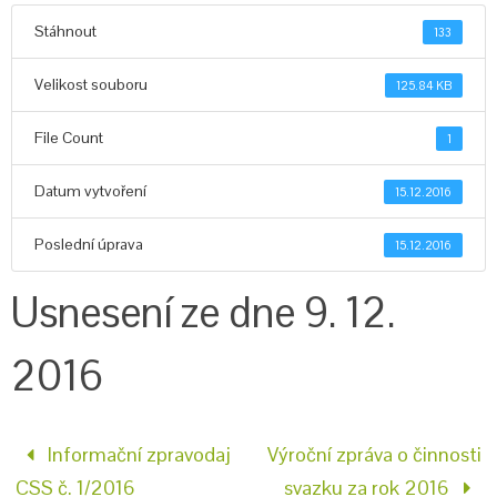
Stáhnout
133
Velikost souboru
125.84 KB
File Count
1
Datum vytvoření
15.12.2016
Poslední úprava
15.12.2016
Usnesení ze dne 9. 12.
2016
Informační zpravodaj
Výroční zpráva o činnosti
CSS č. 1/2016
svazku za rok 2016