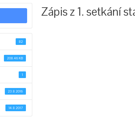
Zápis z 1. setkání s
82
208.46 KB
1
23.8.2016
14.8.2017
R