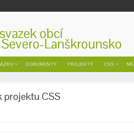
svazek obcí
 Severo-Lanškrounsko
VAZKU
DOKUMENTY
PROJEKTY
CSS
MÉ
 k projektu CSS