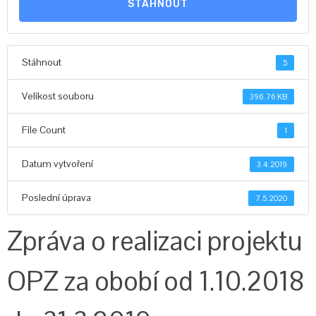
STÁHNOUT
Stáhnout
5
Velikost souboru
396.76 KB
File Count
1
Datum vytvoření
3.4.2019
Poslední úprava
7.5.2020
Zpráva o realizaci projektu
OPZ za obobí od 1.10.2018