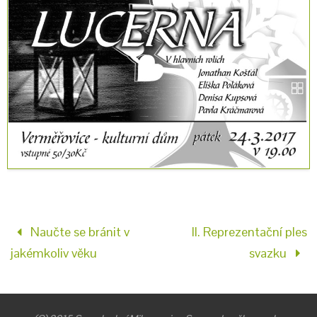
Naučte se bránit v
II. Reprezentační ples
jakémkoliv věku
svazku