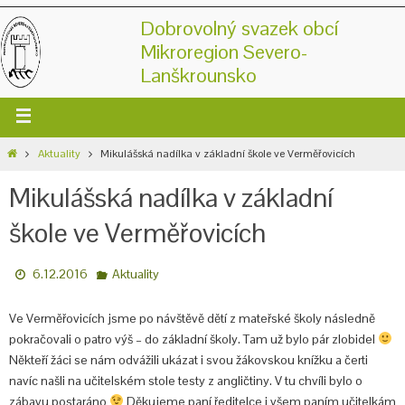
Dobrovolný svazek obcí
Mikroregion Severo-
Lanškrounsko
Aktuality
Mikulášská nadílka v základní škole ve Verměřovicích
Mikulášská nadílka v základní
škole ve Verměřovicích
6.12.2016
Aktuality
Ve Verměřovicích jsme po návštěvě dětí z mateřské školy následně
pokračovali o patro výš – do základní školy. Tam už bylo pár zlobidel
Někteří žáci se nám odvážili ukázat i svou žákovskou knížku a čerti
navíc našli na učitelském stole testy z angličtiny. V tu chvíli bylo o
zábavu postaráno
Děkujeme paní ředitelce i všem paním učitelkám