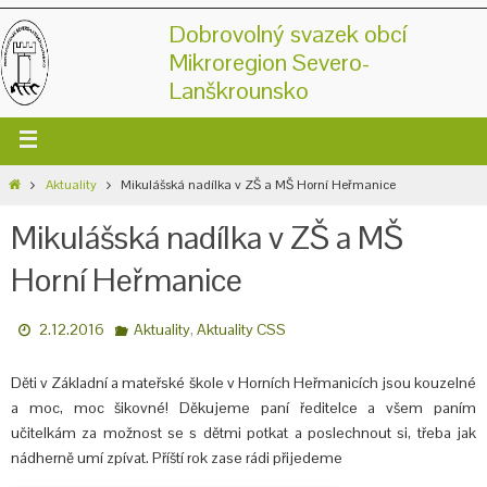
Dobrovolný svazek obcí
Mikroregion Severo-
Lanškrounsko
Aktuality
Mikulášská nadílka v ZŠ a MŠ Horní Heřmanice
Mikulášská nadílka v ZŠ a MŠ
Horní Heřmanice
,
2.12.2016
Aktuality
Aktuality CSS
Děti v Základní a mateřské škole v Horních Heřmanicích jsou kouzelné
a moc, moc šikovné! Děkujeme paní ředitelce a všem paním
učitelkám za možnost se s dětmi potkat a poslechnout si, třeba jak
nádherně umí zpívat. Příští rok zase rádi přijedeme