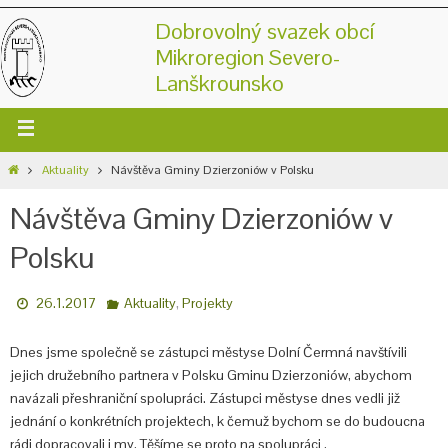
Dobrovolný svazek obcí
Mikroregion Severo-
Lanškrounsko
Aktuality
Návštěva Gminy Dzierzoniów v Polsku
Návštěva Gminy Dzierzoniów v
Polsku
,
26.1.2017
Aktuality
Projekty
Dnes jsme společně se zástupci městyse Dolní Čermná navštívili
jejich družebního partnera v Polsku Gminu Dzierzoniów, abychom
navázali přeshraniční spolupráci. Zástupci městyse dnes vedli již
jednání o konkrétních projektech, k čemuž bychom se do budoucna
rádi dopracovali i my. Těšíme se proto na spolupráci
.