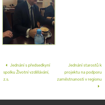
Jednání s předsedkyní
Jednání starostů k
spolku Životní vzdělávání,
projektu na podporu
z.s.
zaměstnanosti v regionu