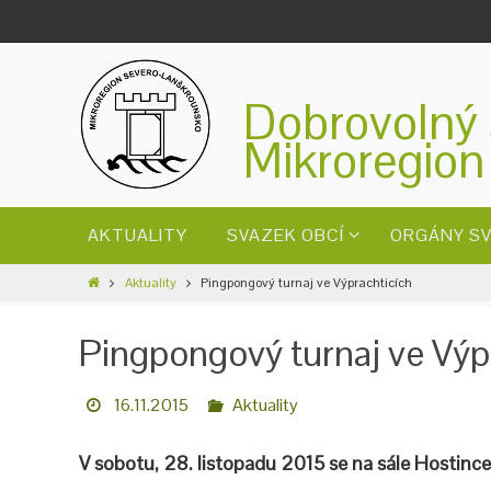
Dobrovolný 
Mikroregion
AKTUALITY
SVAZEK OBCÍ
ORGÁNY S
Aktuality
Pingpongový turnaj ve Výprachticích
Pingpongový turnaj ve Výp
16.11.2015
Aktuality
V sobotu, 28. listopadu 2015 se na sále Hostinc