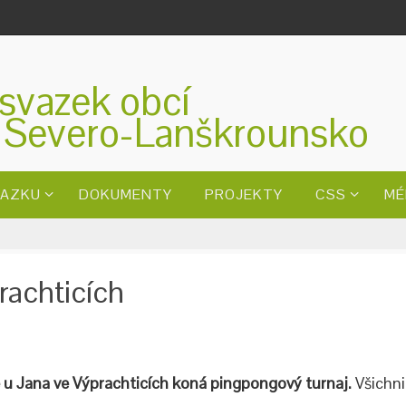
svazek obcí
 Severo-Lanškrounsko
VAZKU
DOKUMENTY
PROJEKTY
CSS
MÉ
rachticích
e u Jana ve Výprachticích koná pingpongový turnaj.
Všichni