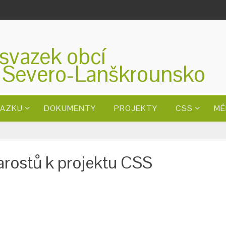
svazek obcí
 Severo-Lanškrounsko
VAZKU
DOKUMENTY
PROJEKTY
CSS
MÉ
arostů k projektu CSS