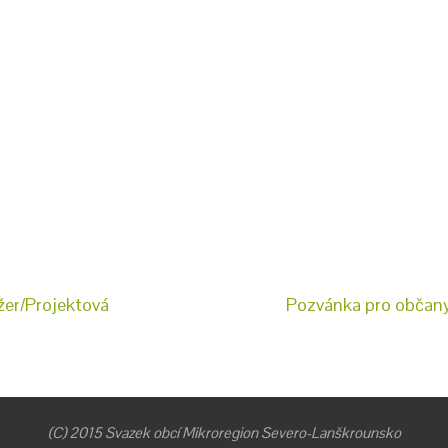
žer/Projektová
Pozvánka pro občany 
(C) 2015 Svazek obcí Mikroregion Severo-Lanškrounsko