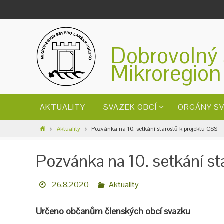
Dobrovolný 
Mikroregion
AKTUALITY
SVAZEK OBCÍ
ORGÁNY S
Aktuality
Pozvánka na 10. setkání starostů k projektu CSS
Pozvánka na 10. setkání st
26.8.2020
Aktuality
Určeno občanům členských obcí svazku