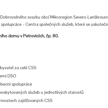
ů Dobrovolného svazku obcí Mikroregion Severo-Lanškrouns
 spolupráce – Centra společných služeb, které se uskutečn
ního domu v Petrovicích, čp. 80.
byvatel za celé CSS
území DSO
becní spolupráce
poskytovaných služeb u jednotlivých starostů
innostech zajišťovaných CSS