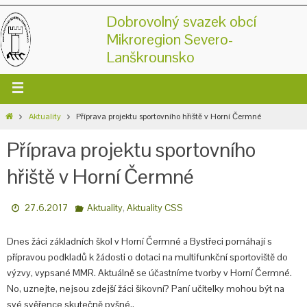
Dobrovolný svazek obcí
Mikroregion Severo-
Lanškrounsko
Aktuality
Příprava projektu sportovního hřiště v Horní Čermné
Příprava projektu sportovního
hřiště v Horní Čermné
,
27.6.2017
Aktuality
Aktuality CSS
Dnes žáci základních škol v Horní Čermné a Bystřeci pomáhají s
přípravou podkladů k žádosti o dotaci na multifunkční sportoviště do
výzvy, vypsané MMR. Aktuálně se účastníme tvorby v Horní Čermné.
No, uznejte, nejsou zdejší žáci šikovní? Paní učitelky mohou být na
své svěřence skutečně pyšné..