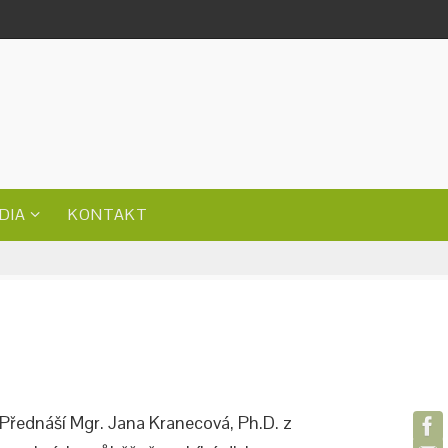
DIA
KONTAKT
 Přednáší Mgr. Jana Kranecová, Ph.D. z