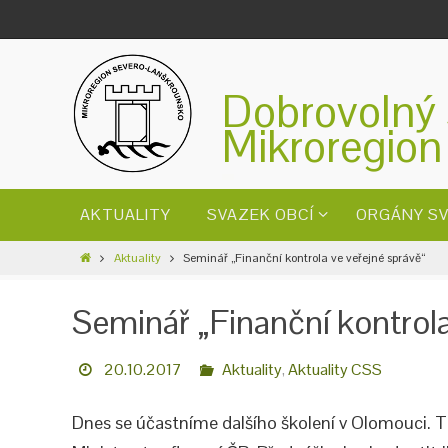
Dobrovolný 
Mikroregion
AKTUALITY
SVAZEK OBCÍ
ORGÁNY S
Aktuality
Seminář „Finanční kontrola ve veřejné správě“
Seminář „Finanční kontrola
20.10.2017
Aktuality
,
Aktuality CSS
Dnes se účastníme dalšího školení v Olomouci. Te