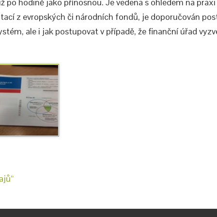
již po hodině jako přínosnou. Je vedena s ohledem na praxi
 dotací z evropských či národních fondů, je doporučován po
ystém, ale i jak postupovat v případě, že finanční úřad vyzv
ajů“