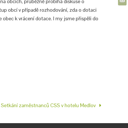
 na obcích, průběžně probíhá diskuse o
stup obcí v případě rozhodování, zda o dotaci
e obec k vrácení dotace. I my jsme přispěli do
Setkání zaměstnanců CSS v hotelu Medlov