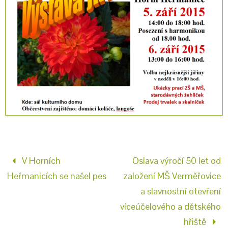
V Horních
Oslava výročí 50 let od
Heřmanicích se našel pes
založení MŠ Verměřovice
a slavnostní otevření
víceúčelového a dětského
hřiště