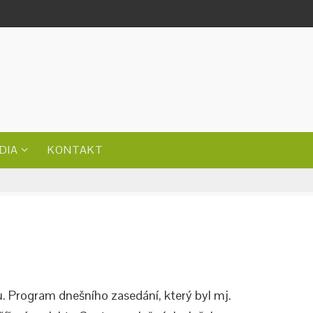
DIA
KONTAKT
. Program dnešního zasedání, který byl mj.