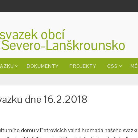
svazek obcí
 Severo-Lanškrounsko
VAZKU
DOKUMENTY
PROJEKTY
CSS
MÉ
vazku dne 16.2.2018
ulturního domu v Petrovicích valná hromada našeho svazku