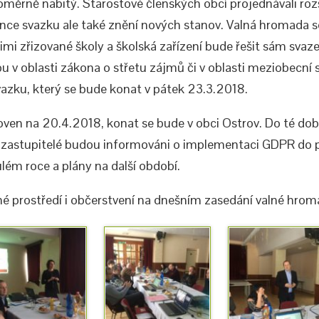
oměrně nabitý. Starostové členských obcí projednávali roz
ce svazku ale také znění nových stanov. Valná hromada se
 jimi zřizované školy a školská zařízení bude řešit sám sva
 v oblasti zákona o střetu zájmů či v oblasti meziobecní 
svazku, který se bude konat v pátek 23.3.2018.
ven na 20.4.2018, konat se bude v obci Ostrov. Do té dob
 zastupitelé budou informováni o implementaci GDPR do pr
lém roce a plány na další období.
é prostředí i občerstvení na dnešním zasedání valné hrom