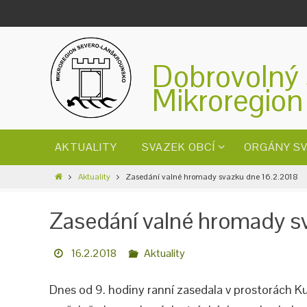
Dobrovolný 
Mikroregion
AKTUALITY
SVAZEK OBCÍ
ORGÁNY S
Aktuality
Zasedání valné hromady svazku dne 16.2.2018
Zasedání valné hromady s
16.2.2018
Aktuality
Dnes od 9. hodiny ranní zasedala v prostorách K