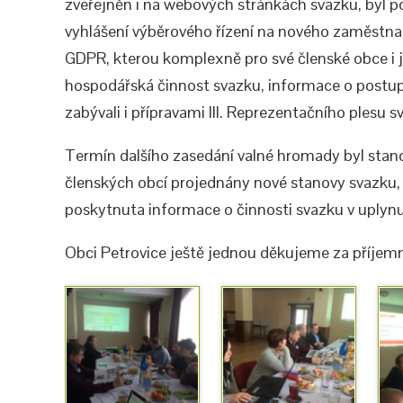
zveřejněn i na webových stránkách svazku, byl p
vyhlášení výběrového řízení na nového zaměstnan
GDPR, kterou komplexně pro své členské ob
ce i
hospodářská činnost svazku, informace o postupu
zabývali i přípravami III. Reprezentačního plesu 
Termín dalšího zasedání valné hromady byl stano
členských obcí projednány nové stanovy svazku,
poskytnuta informace o činnosti svazku v uplynu
Obci Petrovice ještě jednou děkujeme za příjemn