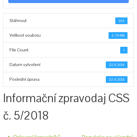
Stáhnout
263
Velikost souboru
2.79 MB
File Count
1
Datum vytvoření
22.8.2018
Poslední úprava
22.8.2018
Informační zpravodaj CSS
č. 5/2018