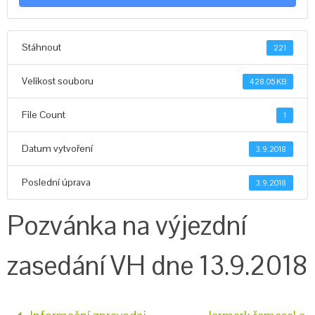
Stáhnout
221
Velikost souboru
428.05 KB
File Count
1
Datum vytvoření
3.9.2018
Poslední úprava
3.9.2018
Pozvánka na výjezdní
zasedání VH dne 13.9.2018