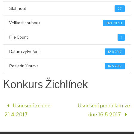
Stáhnout
77
Velikost souboru
349.78 KB
File Count
1
Datum vytvoření
12.5.2017
Poslední úprava
14.5.2017
Konkurs Žichlínek
Usnesení ze dne
Usnesení per rollam ze
21.4.2017
dne 16.5.2017