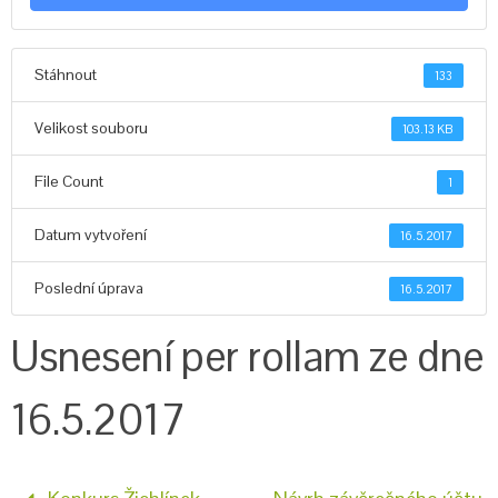
Stáhnout
133
Velikost souboru
103.13 KB
File Count
1
Datum vytvoření
16.5.2017
Poslední úprava
16.5.2017
Usnesení per rollam ze dne
16.5.2017