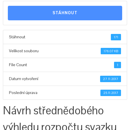
STÁHNOUT
Stáhnout
171
Velikost souboru
176.07 KB
File Count
1
Datum vytvoření
27.11.2017
Poslední úprava
25.11.2017
Návrh střednědobého
výhledu rozpočtu svazku