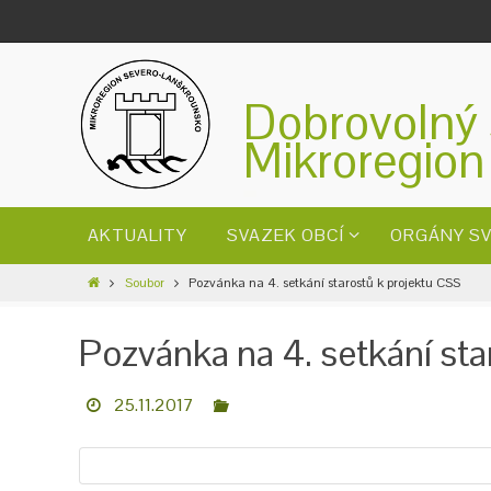
Dobrovolný 
Mikroregion
AKTUALITY
SVAZEK OBCÍ
ORGÁNY S
Soubor
Pozvánka na 4. setkání starostů k projektu CSS
Pozvánka na 4. setkání sta
25.11.2017