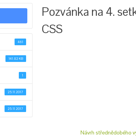
Pozvánka na 4. setk
CSS
461
141.82 KB
1
25.11.2017
25.11.2017
Návrh střednědobého v