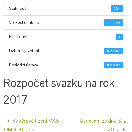
Stáhnout
224
Velikost souboru
70.65 KB
File Count
1
Datum vytvoření
8.2.2017
Poslední úprava
8.2.2017
Rozpočet svazku na rok
2017
Výběrové řízení MAS
Usnesení ze dne 3. 2.
ORLICKO, z.s.
2017