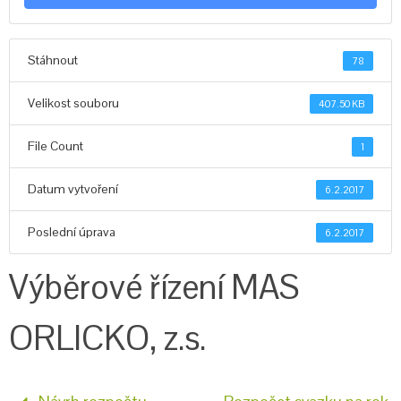
Stáhnout
78
Velikost souboru
407.50 KB
File Count
1
Datum vytvoření
6.2.2017
Poslední úprava
6.2.2017
Výběrové řízení MAS
ORLICKO, z.s.