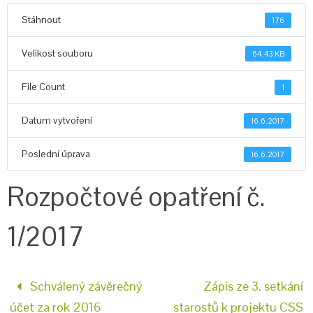
Stáhnout
176
Velikost souboru
64.43 KB
File Count
1
Datum vytvoření
16.6.2017
Poslední úprava
16.6.2017
Rozpočtové opatření č.
1/2017
Schválený závěrečný
Zápis ze 3. setkání
účet za rok 2016
starostů k projektu CSS