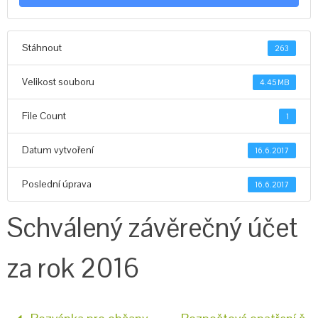
Stáhnout
263
Velikost souboru
4.45 MB
File Count
1
Datum vytvoření
16.6.2017
Poslední úprava
16.6.2017
Schválený závěrečný účet
za rok 2016