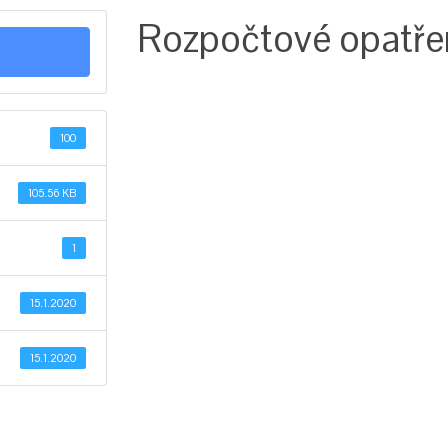
Rozpočtové opatřen
100
105.56 KB
1
15.1.2020
15.1.2020