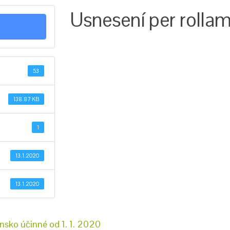
Usnesení per rollam
53
138.87 KB
1
13.1.2020
13.1.2020
sko účinné od 1. 1. 2020