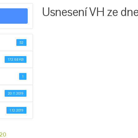
Usnesení VH ze dne 
52
172.68 KB
1
20.11.2019
1.12.2019
020