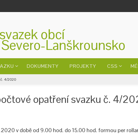
svazek obcí
 Severo-Lanškrounsko
VAZKU
DOKUMENTY
PROJEKTY
CSS
MÉ
 č. 4/2020
zpočtové opatření svazku č. 4/2
11.2020 v době od 9.00 hod. do 15.00 hod. formou per roll