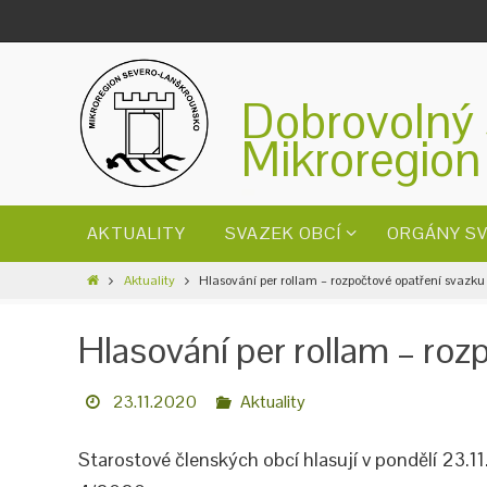
Dobrovolný 
Mikroregion
AKTUALITY
SVAZEK OBCÍ
ORGÁNY S
Aktuality
Hlasování per rollam – rozpočtové opatření svazku
Hlasování per rollam – ro
23.11.2020
Aktuality
Starostové členských obcí hlasují v pondělí 23.