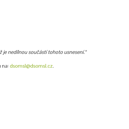
 je nedílnou součástí tohoto usnesení.“
u na:
dsomsl@dsomsl.cz
.