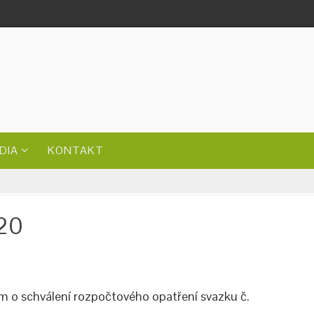
DIA
KONTAKT
020
am o schválení rozpočtového opatření svazku č.