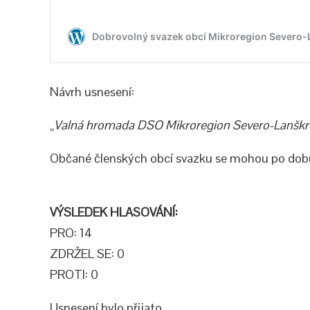
Návrh usnesení:
„
Valná hromada DSO Mikroregion Severo-Lanšk
Občané členských obcí svazku se mohou po dobu 
VÝSLEDEK HLASOVÁNÍ:
PRO: 14
ZDRŽEL SE: 0
PROTI: 0
Usnesení bylo přijato.