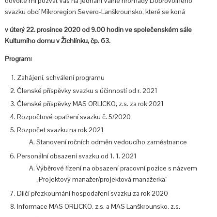
dovolte mi pozvat Vás na jednání Valné hromady Dobrovolného
svazku obcí Mikroregion Severo-Lanškrounsko, které se koná
v úterý 22. prosince 2020 od 9.00 hodin
ve společenském sále
Kulturního domu v Žichlínku, čp. 63.
Program:
Zahájení, schválení programu
Členské příspěvky svazku s účinností od r. 2021
Členské příspěvky MAS ORLICKO, z.s. za rok 2021
Rozpočtové opatření svazku č. 5/2020
Rozpočet svazku na rok 2021
Stanovení ročních odměn vedoucího zaměstnance
Personální obsazení svazku od 1. 1. 2021
Výběrové řízení na obsazení pracovní pozice s názvem
„Projektový manažer/projektová manažerka“
Dílčí přezkoumání hospodaření svazku za rok 2020
Informace MAS ORLICKO, z.s. a MAS Lanškrounsko, z.s.