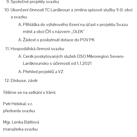
Společné projekty svazku
Ukončení činnosti TC Lanškroun a změna spisové služby 9 čl. obcí
a svazku
Přihláška do výběrového řízení na účast v projektu Svazu
měst a obcí ČR s názvem „OLEK“
Žádost o poskytnutí dotace do POV PK
Hospodářská činnost svazku
Ceník poskytovaných služeb DSO Mikroregion Severo-
Lanškrounsko s účinností od 1.1.2021
Přehled projektů a VZ
Diskuse, závěr
Těšíme se na setkání s Vámi.
Petr Helekal, v.r.
předseda svazku
Mgr. Lenka Bártlová
manažerka svazku